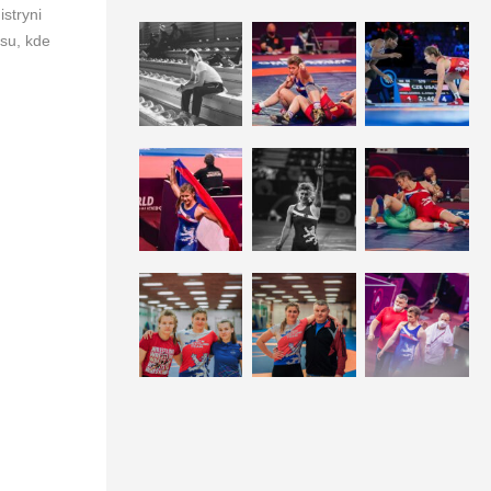
stryni
asu, kde