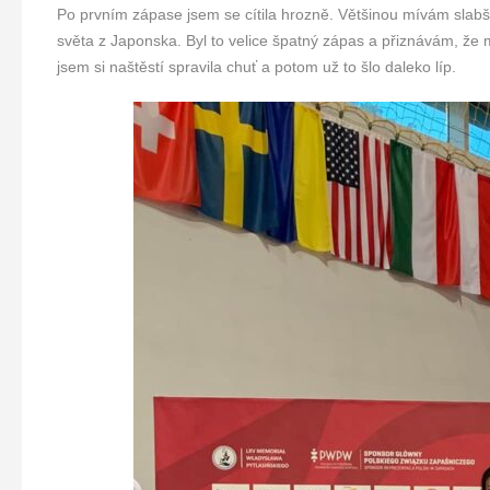
Po prvním zápase jsem se cítila hrozně. Většinou mívám slabší 
světa z Japonska. Byl to velice špatný zápas a přiznávám, že
jsem si naštěstí spravila chuť a potom už to šlo daleko líp.