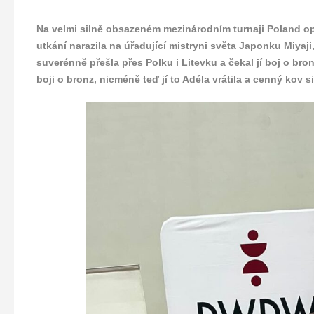
Na velmi silně obsazeném mezinárodním turnaji Poland o
utkání narazila na úřadující mistryni světa Japonku Miyaji,
suverénně přešla přes Polku i Litevku a čekal jí boj o bro
boji o bronz, nicméně teď jí to Adéla vrátila a cenný kov s