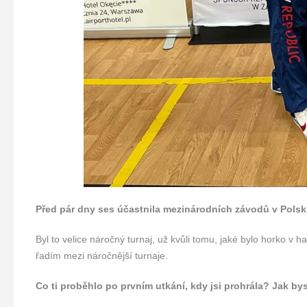
Před pár dny ses účastnila mezinárodních závodů v Polsku,
Byl to velice náročný turnaj, už kvůli tomu, jaké bylo horko v h
řadím mezi náročnější turnaje.
Co ti proběhlo po prvním utkání, kdy jsi prohrála? Jak by