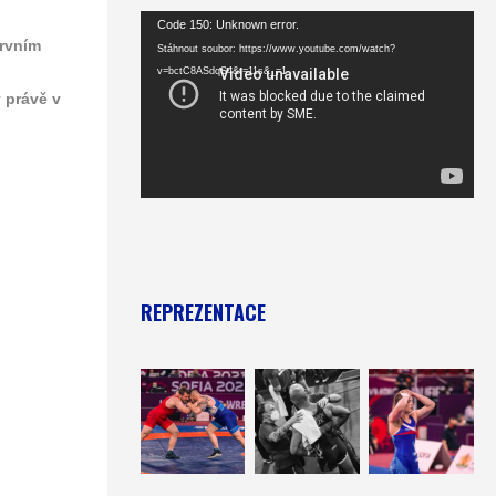
Video
Code 150: Unknown error.
prvním
přehrávač
Stáhnout soubor: https://www.youtube.com/watch?
v=bctC8ASdqS4&t=11s&_=1
y právě v
REPREZENTACE