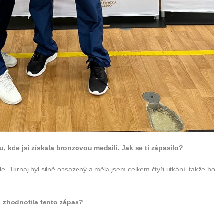
 kde jsi získala bronzovou medaili. Jak se ti zápasilo?
ale. Turnaj byl silně obsazený a měla jsem celkem čtyři utkání, takže ho 
s zhodnotila tento zápas?