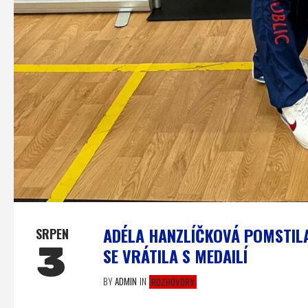
ADÉLA HANZLÍČKOVÁ POMSTIL
SRPEN
3
SE VRÁTILA S MEDAILÍ
BY
ADMIN
IN
ROZHOVORY