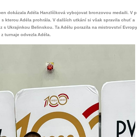
pen dokázala Adéla Hanzlíčková vybojovat bronzovou medaili. V 
 s kterou Adéla prohrála. V dalších utkání si však spravila chuť a
nz s Ukrajinkou Belinskou. Ta Adélu porazila na mistrovství Evrop
i z turnaje odvezla Adéla.