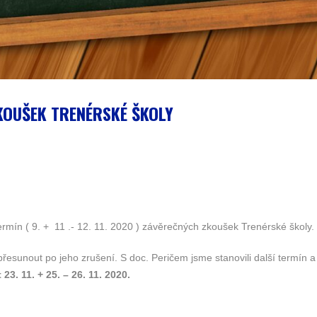
KOUŠEK TRENÉRSKÉ ŠKOLY
rmín ( 9. + 11 .- 12. 11. 2020 ) závěrečných zkoušek Trenérské školy.
sunout po jeho zrušení. S doc. Peričem jsme stanovili další termín 
3. 11. + 25. – 26. 11. 2020.