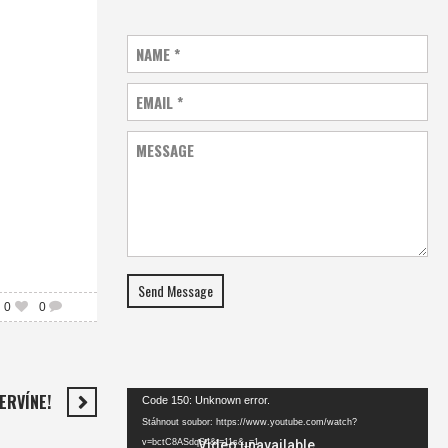
NAME
*
EMAIL
*
MESSAGE
Send Message
0
0
 ERVÍNE!
Video
Code 150: Unknown error.
přehrávač
Stáhnout soubor: https://www.youtube.com/watch?
v=bctC8ASdqS4&t=11s&_=1