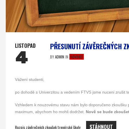
PŘESUNUTÍ ZÁVĚREČNÝCH Z
LISTOPAD
4
BY
ADMIN
IN
NOVINKY
Vážení studenti,
po dohodě s Univerzitou a vedením FTVS jsme nuceni zrušit te
Vzhledem k nouzovému stavu nám bylo doporučeno zkoušku pře
maximum, abychom ho mohli dodržet.
Nově se bude zkoušet 2
STÁHNOUT
Rozpis závěrečných zkoušek trenérské školy