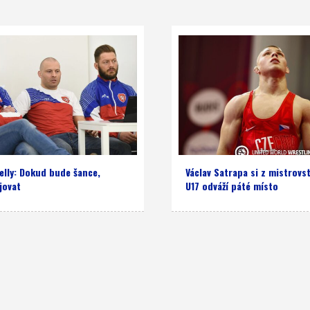
elly: Dokud bude šance,
Václav Satrapa si z mistrovs
jovat
U17 odváží páté místo