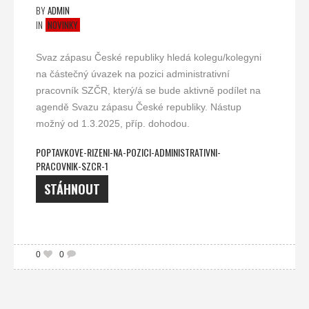
BY
ADMIN
IN
NOVINKY
Svaz zápasu České republiky hledá kolegu/kolegyni
na částečný úvazek na pozici administrativní
pracovník SZČR, který/á se bude aktivně podílet na
agendě Svazu zápasu České republiky. Nástup
možný od 1.3.2025, příp. dohodou.
POPTAVKOVE-RIZENI-NA-POZICI-ADMINISTRATIVNI-
PRACOVNIK-SZCR-1
STÁHNOUT
0
0