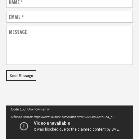
NAME
*
EMAIL
*
MESSAGE
Send Message
Video
Code 150: Unknown error.
přehrávač
Stáhnout soubor: https://www.youtube.com/watch?v=bctC8ASdqS4&t=11s&_=1