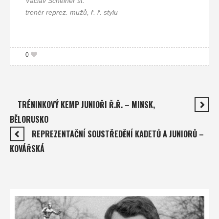
Václav Scheiner st.
trenér reprez. mužů, ř. ř. stylu
0
TRÉNINKOVÝ KEMP JUNIOŘI Ř.Ř. – MINSK,
BĚLORUSKO
REPREZENTAČNÍ SOUSTŘEDĚNÍ KADETŮ A JUNIORŮ –
KOVÁŘSKÁ