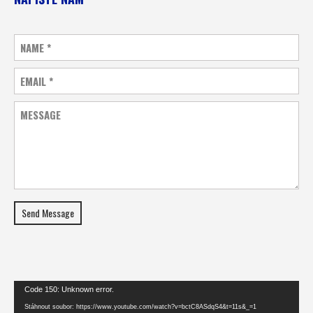
NAME
*
EMAIL
*
MESSAGE
Send Message
Video
Code 150: Unknown error.
přehrávač
Stáhnout soubor: https://www.youtube.com/watch?v=bctC8ASdqS4&t=11s&_=1