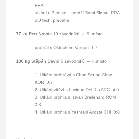
FRA
utkání o 3.místo – poráží Sami Slama FRA
9:0 tech. převaha
77 kg Petr Novák
10 závodníků – 9. místo
prohrál s Oldřichem Vargou 1:7
130 kg Štěpán David
5 závodníků – 4.místo
1. Utkání prohrává s Chan Seung Chan
KOR 0:7
2. Utkání vítězí s Luciano Del Rio ARG 4:0
3. Utkání prohra s Istvan Breilenard ROM
0:3
4. Utkání prohra s Yasmani Acosta CHI 0:8